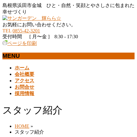
島根県浜田市金城 ひと・自然・笑顔とやさしさに包まれた
幸せづくり
お気軽にお問い合わせください。
TEL
0855-42-3201
受付時間 [ 月〜金 ] 8:30 - 17:30
ページを印刷
MENU
メ
ホーム
ニ
会社概要
ュ
アクセス
ー
お問合せ
を
採用情報
飛
ば
スタッフ紹介
す
HOME
»
スタッフ紹介